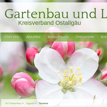
Gartenbau und L
Kreisverband Ostallgäu
Navigation
Über uns
Aktuelles
Kreisverband
Ortsvereine
Kre
überspringen
KV Gartenbau
Jugend
Termine